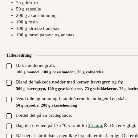
75
g
hørfrø
50
g
rapsolie
200
g
akaciehonning
100
g
rosin
100
g
tørrede tranebær
100
g
tørret papaya og ananas
Tilberedning
▢
Hak nødderne groft.
100 g mandel,
100 g hasselnødder,
50 g valnødder
▢
Bland de hakkede nødder med kerner, havregryn og frø.
500 g havregryn,
100 g græskarkerne,
75 g solsikkekerne,
75 g hørfr
▢
Vend olie og honning i nødde/kerne-blandingen i en skål.
50 g rapsolie,
200 g akaciehonning
▢
Fordel det på en bradepande.
▢
Bag det i ovnen på 175 ℃ varmluft i
35 min.
. Det er vigtigt
▢
Når det er hårdt ristet, men ikke brændt, er det færdigt. Det er d