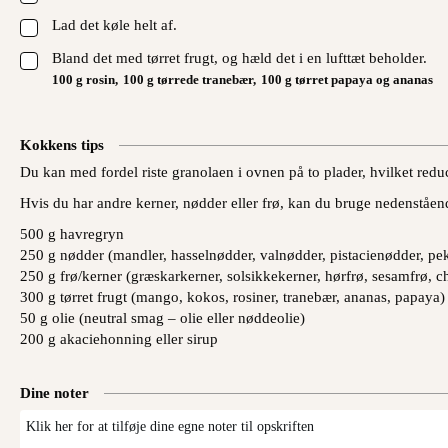
▢
Lad det køle helt af.
▢
Bland det med tørret frugt, og hæld det i en lufttæt beholder.
100 g rosin,
100 g tørrede tranebær,
100 g tørret papaya og ananas
Kokkens tips
Du kan med fordel riste granolaen i ovnen på to plader, hvilket red
Hvis du har andre kerner, nødder eller frø, kan du bruge nedenståe
500 g havregryn
250 g nødder (mandler, hasselnødder, valnødder, pistacienødder, p
250 g frø/kerner (græskarkerner, solsikkekerner, hørfrø, sesamfrø, ch
300 g tørret frugt (mango, kokos, rosiner, tranebær, ananas, papaya)
50 g olie (neutral smag – olie eller nøddeolie)
200 g akaciehonning eller sirup
Dine noter
Klik her for at tilføje dine egne noter til opskriften