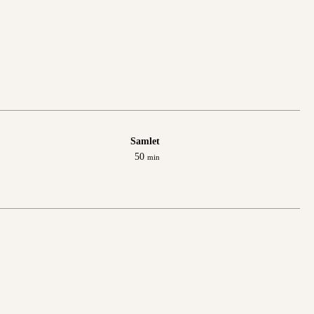
Samlet
minutter
50
min