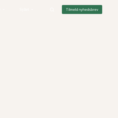
e
Syltet
Tilmeld nyhedsbrev