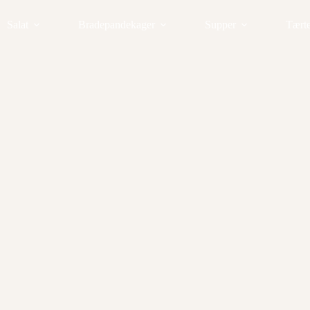
Salat
Bradepandekager
Supper
Tært