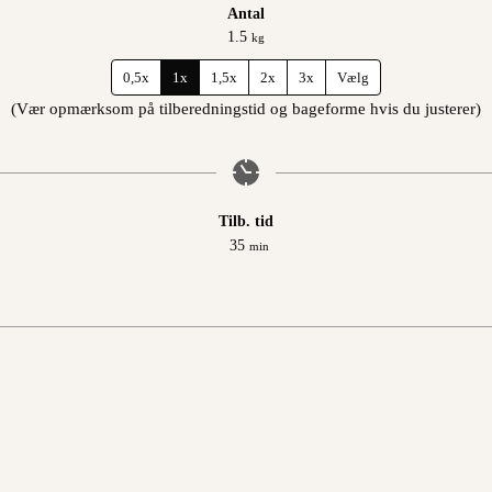
Antal
1.5
kg
0,5x
1x
1,5x
2x
3x
Vælg
(Vær opmærksom på tilberedningstid og bageforme hvis du justerer)
Tilb. tid
minutter
35
min