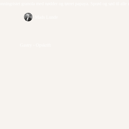
nningristet granola med nødder og tørret papaya. Sprød og sød til alle
Mads Lunde
Gastry
›
Opskrift