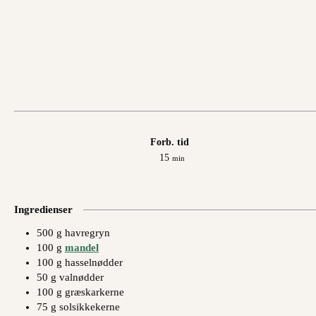
Forb. tid
minutter
15
min
Ingredienser
500
g
havregryn
100
g
mandel
100
g
hasselnødder
50
g
valnødder
100
g
græskarkerne
75
g
solsikkekerne