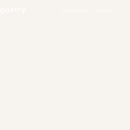
Fortsæt
til
Alle opskrifter
Bagværk
indhold