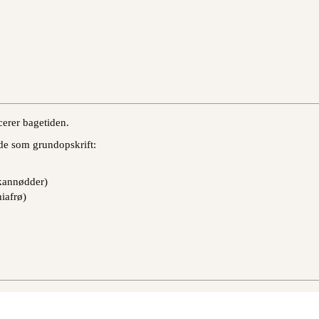
ucerer bagetiden.
nde som grundopskrift:
ekannødder)
iafrø)