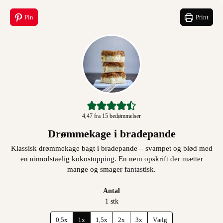
Pin
Print
4,47
fra
15
bedømmelser
Drømmekage i bradepande
Klassisk drømmekage bagt i bradepande – svampet og blød med
en uimodståelig kokostopping. En nem opskrift der mætter
mange og smager fantastisk.
Antal
1
stk
0,5x
1x
1,5x
2x
3x
Vælg