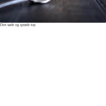
Den søde og sprøde top
En af drømmekagens mest fortryllende træk er dens søde og sprøde
topping. Den kan laves på flere måder, men her bruges brun farin,
smør, kokos og mælk. Toppingen laves, mens kagebunden bager, og
når kagebunden er næsten færdigbagt, hældes den sirupsagtige
blanding over. Herefter skal kagen atter bage, denne gang ved meget
høj varme. Det får toppingen til at karamellisere og skaber en lækker
kontrast mellem den svampede og milde vaniljebund og den knasende,
sødmefyldte topping.