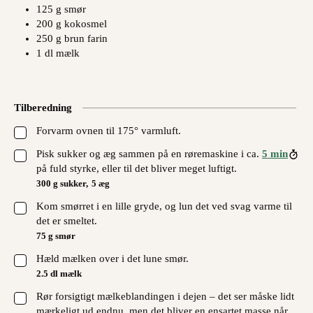
125
g
smør
200
g
kokosmel
250
g
brun farin
1
dl
mælk
Tilberedning
▢
Forvarm ovnen til 175° varmluft.
▢
Pisk sukker og æg sammen på en røremaskine i ca.
5 min
på fuld styrke, eller til det bliver meget luftigt.
300 g sukker,
5 æg
▢
Kom smørret i en lille gryde, og lun det ved svag varme til
det er smeltet.
75 g smør
▢
Hæld mælken over i det lune smør.
2.5 dl mælk
▢
Rør forsigtigt mælkeblandingen i dejen – det ser måske lidt
mærkeligt ud endnu, men det bliver en ensartet masse når