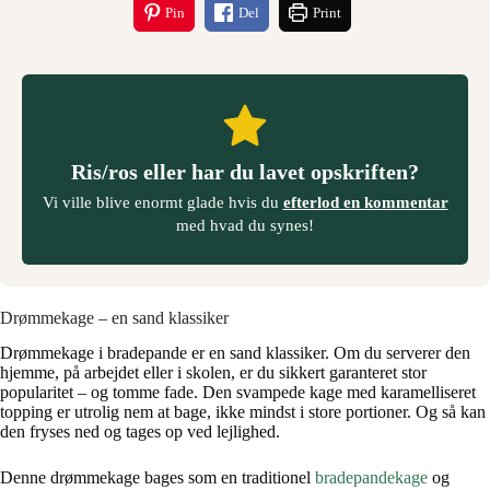
Pin
Del
Print
Ris/ros eller har du lavet opskriften?
Vi ville blive enormt glade hvis du
efterlod en kommentar
med hvad du synes!
Drømmekage
–
en sand klassiker
Drømmekage i bradepande er en sand klassiker. Om du serverer den
hjemme, på arbejdet eller i skolen, er du sikkert garanteret stor
popularitet
–
og tomme fade. Den svampede kage med karamelliseret
topping er utrolig nem at bage, ikke mindst i store portioner. Og så kan
den fryses ned og tages op ved lejlighed.
Denne drømmekage bages som en traditionel
bradepandekage
og