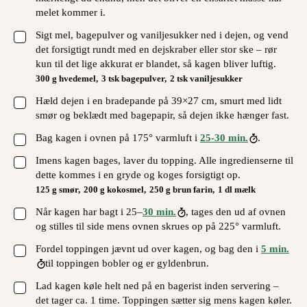
melet kommer i.
▢
Sigt mel, bagepulver og vaniljesukker ned i dejen, og vend
det forsigtigt rundt med en dejskraber eller stor ske – rør
kun til det lige akkurat er blandet, så kagen bliver luftig.
300 g hvedemel,
3 tsk bagepulver,
2 tsk vaniljesukker
▢
Hæld dejen i en bradepande på 39×27 cm, smurt med lidt
smør og beklædt med bagepapir, så dejen ikke hænger fast.
▢
Bag kagen i ovnen på 175° varmluft i
25-30 min.
.
▢
Imens kagen bages, laver du topping. Alle ingredienserne til
dette kommes i en gryde og koges forsigtigt op.
125 g smør,
200 g kokosmel,
250 g brun farin,
1 dl mælk
▢
Når kagen har bagt i 25–
30 min.
, tages den ud af ovnen
og stilles til side mens ovnen skrues op på 225° varmluft.
▢
Fordel toppingen jævnt ud over kagen, og bag den i
5 min.
til toppingen bobler og er gyldenbrun.
▢
Lad kagen køle helt ned på en bagerist inden servering –
det tager ca. 1 time. Toppingen sætter sig mens kagen køler.