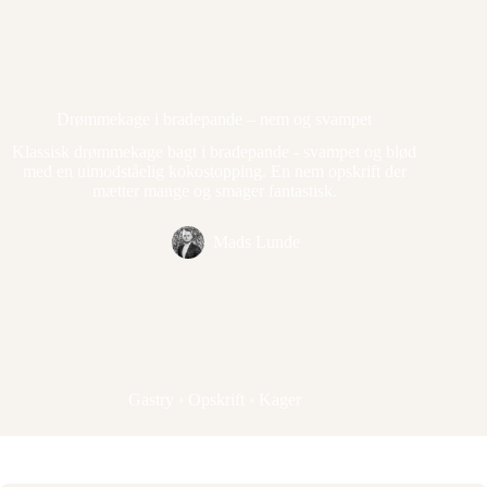
Drømmekage i bradepande – nem og svampet
Klassisk drømmekage bagt i bradepande - svampet og blød
med en uimodståelig kokostopping. En nem opskrift der
mætter mange og smager fantastisk.
Mads Lunde
Gastry
›
Opskrift
›
Kager