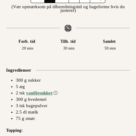
(Vær opmærksom på tilberedningstid og bageforme hvis du
justerer)
Forb. tid
Tilb. tid
Samlet
minutter
minutter
minutter
20
min
30
min
50
min
Ingredienser
300
g
sukker
5
æg
2
tsk
vaniljesukker
300
g
hvedemel
3
tsk
bagepulver
2.5
dl
mælk
75
g
smør
Topping: