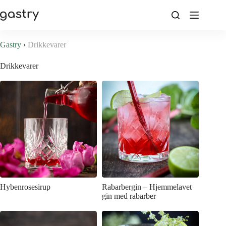
Fortsæt
til
indhold
Gastry
›
Drikkevarer
Drikkevarer
Hybenrosesirup
Rabarbergin – Hjemmelavet
gin med rabarber